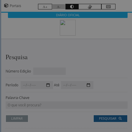
Portais
A+
A-
DIÁRIO OFICIAL
Pesquisa
Número Edição
Período
Até
Palavra-Chave
LIMPAR
PESQUISAR