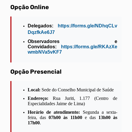
Opção Online
Delegados:
https://forms.gle/NDhqCLv
DqzfkAe6J7
Observadores e
Convidados:
https://forms.gle/RKAzXe
wmbNVa5vKF7
Opção Presencial
Local:
Sede do Conselho Municipal de Saúde
Endereço:
Rua Juriti, 1.177 (Centro de
Especialidades Jaime de Lima)
Horário de atendimento:
Segunda a sexta-
feira, das
07h00 às 11h00
e das
13h00 às
17h00
.