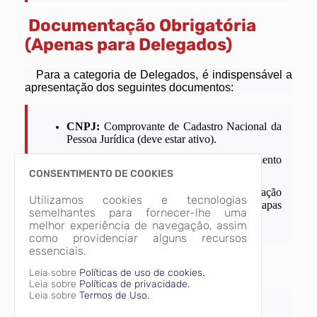
Documentação Obrigatória
(Apenas para Delegados)
Para a categoria de Delegados, é indispensável a
apresentação dos seguintes documentos:
CNPJ:
Comprovante de Cadastro Nacional da
Pessoa Jurídica (deve estar ativo).
Estatuto:
Cópia do estatuto de funcionamento
da entidade registrado em cartório.
CONSENTIMENTO DE COOKIES
Indicação Oficial:
Carta ou ofício de indicação
Utilizamos cookies e tecnologias
do representante da entidade para as Etapas
semelhantes para fornecer-lhe uma
Municipal e Estadual.
melhor experiência de navegação, assim
como providenciar alguns recursos
essenciais.
Arquivos
Leia sobre
Políticas de uso de cookies.
Leia sobre
Políticas de privacidade.
Leia sobre
Termos de Uso.
Inscrição dos Delegados