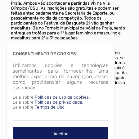
Praia. Ambos vão acontecer a partir das 9h na Vila
Olímpica/CSU. As inscrições são gratuitas e podem ser
feitas antecipadamente na Secretaria de Esporte, ou
pessoalmente no dia da competição. Todos os
participantes do Festival de Basquete 21 vão ganhar
medalhas. Já no Torneio Municipal de Vôlei de Praia, serão
entregues troféus para o 1º lugar feminino e masculino e
medalhas para 2ª e 3ª colocações.
A modalidade
O basquete 21 é uma modalidade esportiva inspirada no
CONSENTIMENTO DE COOKIES
Streetball, que ganha espaço a cada dia; e caracteriza-se
por jogadas mais atraentes e divertidas para os jogadores,
Utilizamos cookies e tecnologias
bem como para o público que assiste. O voleibol de praia é
semelhantes para fornecer-lhe uma
um esporte diretamente derivado do voleibol de quadra. As
melhor experiência de navegação, assim
duas grandes diferenças é que o voleibol de praia é jogado
como providenciar alguns recursos
em solo de areia, e sua equipe pode ser formada por dois a
essenciais.
quatro jogadores.
Imagens Relacionadas
Leia sobre
Políticas de uso de cookies.
Leia sobre
Políticas de privacidade.
Leia sobre
Termos de Uso.
5be7abde21d68ed59174ba3ee4199b81.jpg
Aceitar