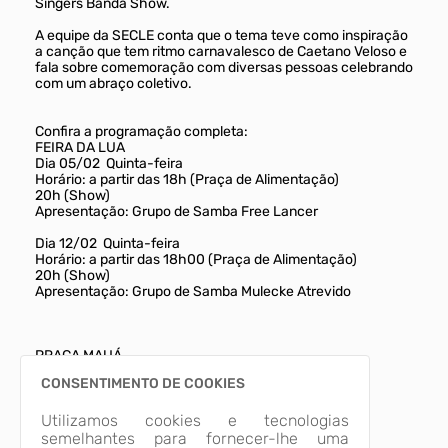
Singers Banda Show.
A equipe da SECLE conta que o tema teve como inspiração
a canção que tem ritmo carnavalesco de Caetano Veloso e
fala sobre comemoração com diversas pessoas celebrando
com um abraço coletivo.
Confira a programação completa:
FEIRA DA LUA
Dia 05/02  Quinta-feira
Horário: a partir das 18h (Praça de Alimentação)
20h (Show)
Apresentação: Grupo de Samba Free Lancer
Dia 12/02  Quinta-feira
Horário: a partir das 18h00 (Praça de Alimentação)
20h (Show)
Apresentação: Grupo de Samba Mulecke Atrevido
PRAÇA MAUÁ
Dia 14/02  Sábado
CONSENTIMENTO DE COOKIES
Horário: 21h
Apresentação: Singers Banda Show
Grupo de Samba Kasamba
Utilizamos cookies e tecnologias
semelhantes para fornecer-lhe uma