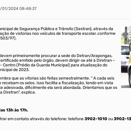
0/01/2024 08:48:37
nicipal de Segurança Pública e Trânsito (Sestran), através da
vação de vistorias nos veículos de transporte escolar, conforme
 9503/97).
os devem primeiramente procurar a sede do Detran/Arapongas,
ertificado emitido pelo órgão, devem dirigir-se até à Diretran –
- Centro (Prédio da Guarda Municipal) para atualização do
nicipal de 2023.
embra que as vitorias são feitas semestralmente. " A cada seis
recebam os selos. Isso facilita a fiscalização, tendo em vista
adesivada, dificilmente ela será abordada. Orientamos que os
 Diretran", explica.
das 13h às 17h.
rar em contato através do telefone: telefone
3902-1010
ou
3902-1