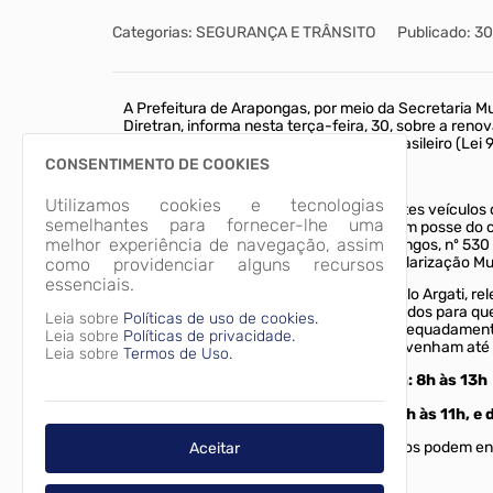
Categorias: SEGURANÇA E TRÂNSITO
Publicado: 3
A Prefeitura de Arapongas, por meio da Secretaria Mu
Diretran, informa nesta terça-feira, 30, sobre a reno
prevê o art. 136 do Código de Trânsito Brasileiro (Lei
CONSENTIMENTO DE COOKIES
Como fazer
Utilizamos cookies e tecnologias
Segundo a Diretran, os proprietários destes veícul
semelhantes para fornecer-lhe uma
para a realização da vistoria veicular. Com posse do c
melhor experiência de navegação, assim
situada na Rua Eurilemos com Rua Flamingos, nº 530 
cadastro e recebimento do Selo de Regularização Mu
como providenciar alguns recursos
essenciais.
O secretário da pasta de Segurança, Paulo Argati, rel
meses esses veículos devem ser vistoriados para que 
Leia sobre
Políticas de uso de cookies.
que, uma vez que avistamos uma van adequadamente 
Leia sobre
Políticas de privacidade.
motoristas procurem o Detran, e depois, venham até a
Leia sobre
Termos de Uso.
O horário de atendimento da Diretran: 8h às 13h
A partir do dia 01/02 (quinta-feira): 9h às 11h, e 
Para maiores informações os interessados podem ent
Aceitar
Categorias