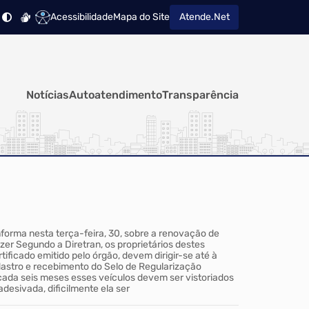
Acessibilidade
Mapa do Site
Atende.Net
Notícias
Autoatendimento
Transparência
informa nesta terça-feira, 30, sobre a renovação de
azer Segundo a Diretran, os proprietários destes
ificado emitido pelo órgão, devem dirigir-se até à
dastro e recebimento do Selo de Regularização
 cada seis meses esses veículos devem ser vistoriados
desivada, dificilmente ela ser