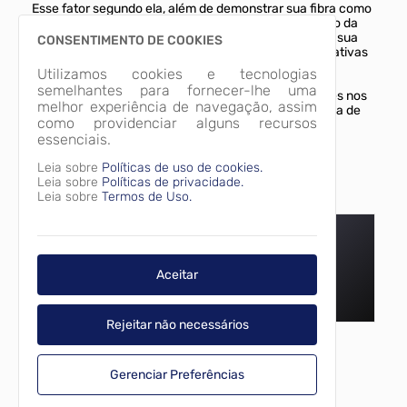
Esse fator segundo ela, além de demonstrar sua fibra como
mães e trabalhadoras, denota sua importância dentro da
estrutura administrativa e funcional da prefeitura, na sua
CONSENTIMENTO DE COOKIES
tarefa de atender bem o cidadão, dentro das prerrogativas
de suas funções específicas.
Utilizamos cookies e tecnologias
semelhantes para fornecer-lhe uma
Ser mulher trabalhadora nos dá satisfação e ser mães nos
melhor experiência de navegação, assim
dá felicidade", completou Lucia, que trabalhou na área de
como providenciar alguns recursos
finanças da prefeitura, antes de aposentar.
essenciais.
Imagens Relacionadas
Leia sobre
Políticas de uso de cookies.
Leia sobre
Políticas de privacidade.
Prefeito e a secretária de governo,
Prefeito cumprimenta servidor
Leia sobre
Termos de Uso.
Aceitar
Rejeitar não necessários
Categorias
Gerenciar Preferências
ADMINISTRAÇÃO