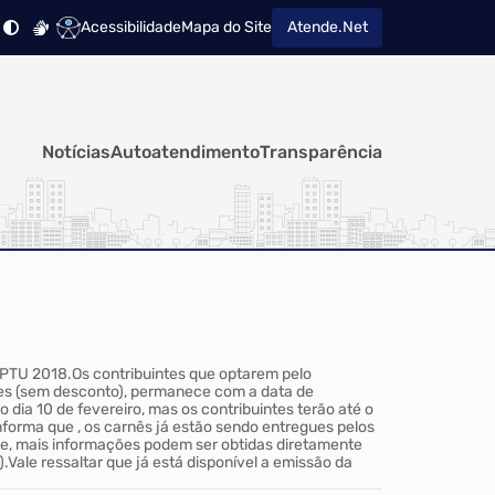
Acessibilidade
Mapa do Site
Atende.Net
Notícias
Autoatendimento
Transparência
 IPTU 2018.Os contribuintes que optarem pelo
zes (sem desconto), permanece com a data de
ia 10 de fevereiro, mas os contribuintes terão até o
nforma que , os carnês já estão sendo entregues pelos
ue, mais informações podem ser obtidas diretamente
Vale ressaltar que já está disponível a emissão da