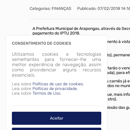
Categorias: FINANÇAS
Publicado: 07/02/2018 14:1
A Prefeitura Municipal de Arapongas, através da Secr
pagamento do IPTU 2018.
Os contribuintes que optarem pelo pagamento à vist
CONSENTIMENTO DE COOKIES
o dia
10 de março.
Utilizamos cookies e tecnologias
Parcelamento em 10 vezes (sem desconto), permane
semelhantes para fornecer-lhe uma
mês.
melhor experiência de navegação, assim
" Lembramos ainda que, nos carnês constarão o venci
como providenciar alguns recursos
terão até o dia 10 de março(data prorrogada), para ef
essenciais.
A Secretaria de Finanças informa que , os carnês já 
Leia sobre
Políticas de uso de cookies.
endereços de correpondências cadastrados no munic
Leia sobre
Políticas de privacidade.
Leia sobre
Termos de Uso.
A Secretaria de Finanças reforça ainda que, mais in
3902-1085 ou 3902-1130 (Setor de Cadastro).
Vale ressaltar que já está disponível a emissão das 
Categorias
Aceitar
FINANÇAS