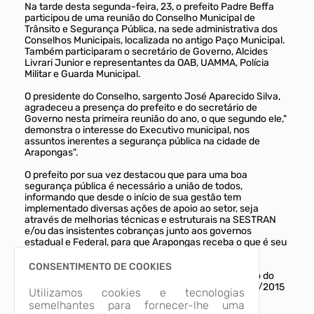
Na tarde desta segunda-feira, 23, o prefeito Padre Beffa
participou de uma reunião do Conselho Municipal de
Trânsito e Segurança Pública, na sede administrativa dos
Conselhos Municipais, localizada no antigo Paço Municipal.
Também participaram o secretário de Governo, Alcides
Livrari Junior e representantes da OAB, UAMMA, Polícia
Militar e Guarda Municipal.
O presidente do Conselho, sargento José Aparecido Silva,
agradeceu a presença do prefeito e do secretário de
Governo nesta primeira reunião do ano, o que segundo ele,"
demonstra o interesse do Executivo municipal, nos
assuntos inerentes a segurança pública na cidade de
Arapongas".
O prefeito por sua vez destacou que para uma boa
segurança pública é necessário a união de todos,
informando que desde o início de sua gestão tem
implementado diversas ações de apoio ao setor, seja
através de melhorias técnicas e estruturais na SESTRAN
e/ou das insistentes cobranças junto aos governos
estadual e Federal, para que Arapongas receba o que é seu
por direito na área de segurança pública.
CONSENTIMENTO DE COOKIES
Na pauta da reunião, constaram discussões em torno do
rebaixamento da linha férrea, constante no Ofício 24/2015
Utilizamos cookies e tecnologias
encaminhado a Associação Nacional de Transportes
semelhantes para fornecer-lhe uma
Terrestres (ANTT) e um projeto de Lei sobre poluição